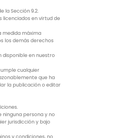
e la Sección 9.2.
s licenciados en virtud de
 la medida máxima
dos los demás derechos
n disponible en nuestro
ncumple cualquier
 razonablemente que ha
r la publicación o editar
iciones.
 de ninguna persona y no
r jurisdicción y bajo
inos y condiciones, no