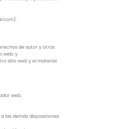
al.com).
erechos de autor y otros
o web; y
ro sitio web y el material
ador web;
o a las demás disposiciones