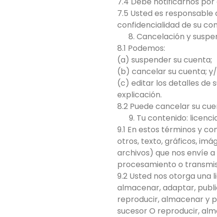
7.4 Debe notificarnos por
7.5 Usted es responsable d
confidencialidad de su con
Cancelación y suspe
8.1 Podemos:
(a) suspender su cuenta;
(b) cancelar su cuenta; y
(c) editar los detalles de 
explicación.
8.2 Puede cancelar su cue
Tu contenido: licenci
9.1 En estos términos y con
otros, texto, gráficos, imá
archivos) que nos envíe a
procesamiento o transmisi
9.2 Usted nos otorga una li
almacenar, adaptar, public
reproducir, almacenar y pu
sucesor O reproducir, alm