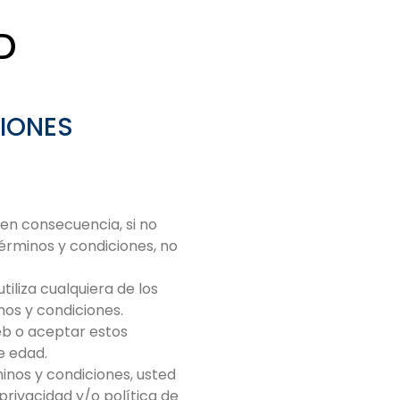
D
CIONES
; en consecuencia, si no
érminos y condiciones, no
utiliza cualquiera de los
nos y condiciones.
web o aceptar estos
e edad.
rminos y condiciones, usted
privacidad y/o política de