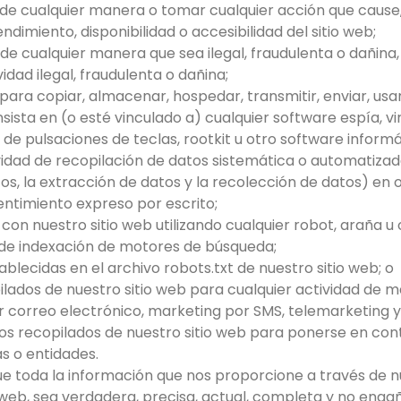
b de cualquier manera o tomar cualquier acción que cause
endimiento, disponibilidad o accesibilidad del sitio web;
 de cualquier manera que sea ilegal, fraudulenta o dañina
idad ilegal, fraudulenta o dañina;
para copiar, almacenar, hospedar, transmitir, enviar, usar,
sista en (o esté vinculado a) cualquier software espía, vi
 de pulsaciones de teclas, rootkit u otro software inform
ividad de recopilación de datos sistemática o automatizada 
os, la extracción de datos y la recolección de datos) en 
entimiento expreso por escrito;
con nuestro sitio web utilizando cualquier robot, araña 
 de indexación de motores de búsqueda;
stablecidas en el archivo robots.txt de nuestro sitio web; o
pilados de nuestro sitio web para cualquier actividad de m
r correo electrónico, marketing por SMS, telemarketing y
datos recopilados de nuestro sitio web para ponerse en co
s o entidades.
e toda la información que nos proporcione a través de nu
 web, sea verdadera, precisa, actual, completa y no enga