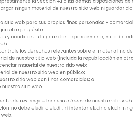
expresamente la Sección 4.1 o las demás disposiciones de 
argar ningún material de nuestro sitio web ni guardar dic
o sitio web para sus propios fines personales y comercia
gún otro propósito.
nos y condiciones lo permitan expresamente, no debe edit
web.
ontrole los derechos relevantes sobre el material, no de
ial de nuestro sitio web (incluida la republicación en otro
icenciar material de nuestro sitio web;
rial de nuestro sitio web en público;
uestro sitio web con fines comerciales; o
e nuestro sitio web.
cho de restringir el acceso a áreas de nuestro sitio web,
ción; no debe eludir o eludir, ni intentar eludir o eludir, n
o web.