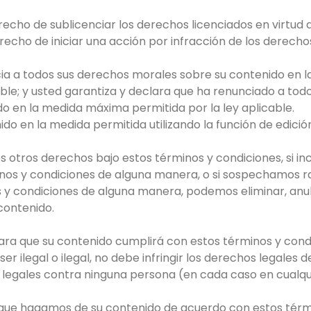
recho de sublicenciar los derechos licenciados en virtud d
recho de iniciar una acción por infracción de los derecho
cia a todos sus derechos morales sobre su contenido en
cable; y usted garantiza y declara que ha renunciado a to
o en la medida máxima permitida por la ley aplicable.
ido en la medida permitida utilizando la función de edició
ros otros derechos bajo estos términos y condiciones, si i
minos y condiciones de alguna manera, o si sospechamos
 y condiciones de alguna manera, podemos eliminar, anula
 contenido.
lara que su contenido cumplirá con estos términos y cond
ser ilegal o ilegal, no debe infringir los derechos legales
 legales contra ninguna persona (en cada caso en cualquie
so que hagamos de su contenido de acuerdo con estos térm