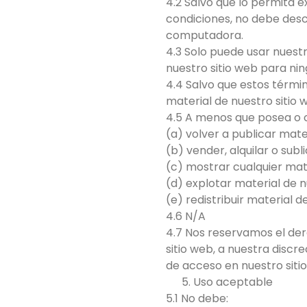
4.2 Salvo que lo permita 
condiciones, no debe desc
computadora.
4.3 Solo puede usar nuestr
nuestro sitio web para nin
4.4 Salvo que estos térmi
material de nuestro sitio 
4.5 A menos que posea o c
(a) volver a publicar mater
(b) vender, alquilar o subl
(c) mostrar cualquier mate
(d) explotar material de n
(e) redistribuir material d
4.6 N/A
4.7 Nos reservamos el dere
sitio web, a nuestra discre
de acceso en nuestro siti
Uso aceptable
5.1 No debe: