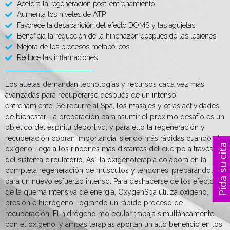
Acelera la regeneración post-entrenamiento
Aumenta los niveles de ATP
Favorece la desaparición del efecto DOMS y las agujetas
Beneficia la reducción de la hinchazón después de las lesiones
Mejora de los procesos metabólicos
Reduce las inflamaciones
Los atletas demandan tecnologías y recursos cada vez más
avanzadas para recuperarse después de un intenso
entrenamiento. Se recurre al Spa, los masajes y otras actividades
de bienestar. La preparación para asumir el próximo desafío es un
objetico del espíritu deportivo, y para ello la regeneración y
recuperación cobran importancia, siendo más rápidas cuando el
oxígeno llega a los rincones más distantes del cuerpo a través
del sistema circulatorio. Así, la oxigenoterapia colabora en la
Pida su 
completa regeneración de músculos y tendones, preparándolos
para un nuevo esfuerzo intenso. Para deshacerse de los efectos
de la quema intensiva de energía, OxygenSpa utiliza oxígeno,
presión e hidrógeno, logrando un rápido proceso de
recuperación. El hidrógeno molecular trabaja simultáneamente
con el oxígeno, y ambas terapias aportan un alto beneficio en los