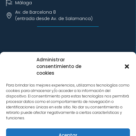
Málaga
Av. de Barcelona 8
(entrada desde Av. de Salamanca)
Los tratamientos están sujetos a disponibilidad horaria.
Administrar
Se recomienda solicitar cita previa.
consentimiento de
Aconsejamos a nuestros clientes llegar con quince
cookies
minutos de antelación.
Para brindar las mejores experiencias, utilizamos tecnologías como
MARBELLA
cookies para almacenar y/o acceder a la información del
De lunes a domingo 09:00 – 21:00
dispositivo. El consentimiento para estas tecnologías nos permitirá
procesar datos como el comportamiento de navegación o
identificaciones únicas en este sitio. No dar su consentimiento o
retirarlo puede afectar negativamente a ciertas características y
funciones.
MARBELLA +34 623 402 334
info@oxygenspa.es
Aceptar